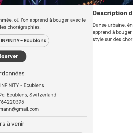
Description d
hmée, où l'on apprend à bouger avec le
Danse urbaine, én
des chorégraphies.
apprend à bouger 
style sur des cho
INFINITY - Ecublens
éserver
rdonnées
INFINITY - Ecublens
c, Ecublens, Switzerland
764220395
rmann@gmail.com
rs à venir