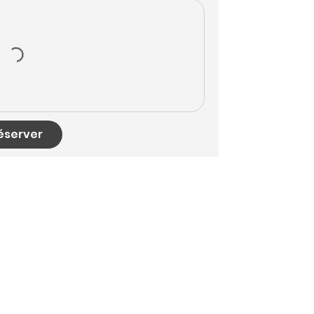
éserver
Studio de Danse à Ecublens - 5 minutes de Lausanne
ls - Hip-Hop - Aérien - Contemporain - Salsa - Bachata - Zumba
cessible depuis Lausanne, Crissier, Bussigny, Saint-Sulpice, Renens, Pri