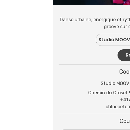
Danse urbaine, énergique et ryt
groove sur 
Studio MOOV 
R
Coo
Studio MOOV 
Chemin du Croset 9
+41
chloepete
Cou