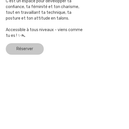
C'est un espace pour développer ta
confiance, ta féminité et ton charisme,
tout en travaillant ta technique, ta
posture et ton attitude en talons.
Accessible à tous niveaux - viens comme
tu es ! ✨👠
Réserver
Studio de Danse à Ecublens - 5
minutes de Lausanne
Cours de Commercial - Heels - Hip-Hop -
Aérien - Contemporain - Salsa - Bachata -
Zumba - Yoga - Pilates - Sculpt