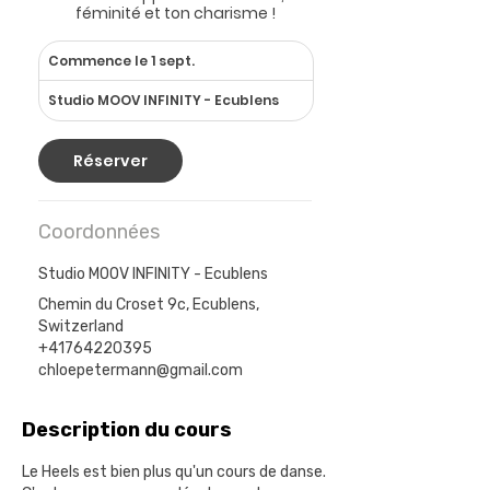
féminité et ton charisme !
Commence le 1 sept.
C
o
Studio MOOV INFINITY - Ecublens
m
m
e
Réserver
n
c
e
Coordonnées
l
e
Studio MOOV INFINITY - Ecublens
1
s
Chemin du Croset 9c, Ecublens,
e
Switzerland
p
+41764220395
t
chloepetermann@gmail.com
.
Description du cours
Le Heels est bien plus qu'un cours de danse.