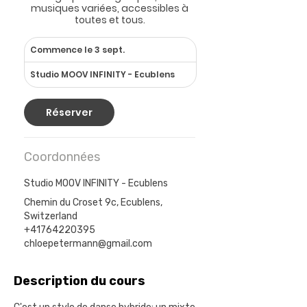
musiques variées, accessibles à
toutes et tous.
Commence le 3 sept.
C
o
Studio MOOV INFINITY - Ecublens
m
m
e
Réserver
n
c
e
Coordonnées
l
e
Studio MOOV INFINITY - Ecublens
3
s
Chemin du Croset 9c, Ecublens,
e
Switzerland
p
+41764220395
t
chloepetermann@gmail.com
.
Description du cours