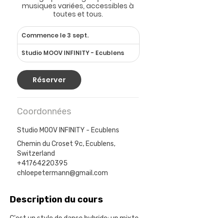
musiques variées, accessibles à
toutes et tous.
Commence le 3 sept.
C
o
Studio MOOV INFINITY - Ecublens
m
m
e
Réserver
n
c
e
Coordonnées
l
e
Studio MOOV INFINITY - Ecublens
3
s
Chemin du Croset 9c, Ecublens,
e
Switzerland
p
+41764220395
t
chloepetermann@gmail.com
.
Description du cours