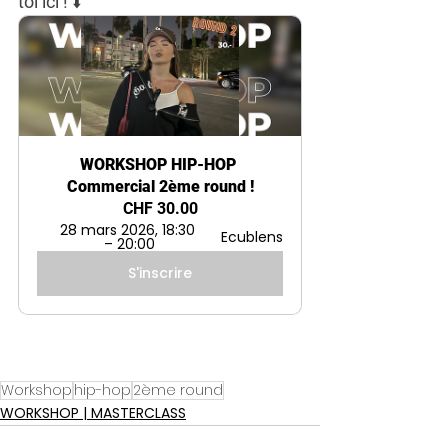
toi ici ! 
⬇️
WORKSHOP HIP-HOP 
Commercial 2ème round !
CHF 30.00
28 mars 2026, 18:30 
Ecublens
– 20:00
S'inscrire
Workshop
hip-hop
2ème round
WORKSHOP | MASTERCLASS