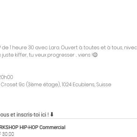
de 1 heure 30 avec Lara. Ouvert à toutes et à tous, nive
juste kiffer, tu veux progresser ... viens !😉
 20h00
Croset 9c (3ème étage), 1024 Ecublens, Suisse
⬇️
us et inscris-toi ici ! 
KSHOP HIP-HOP Commercial
 30.00