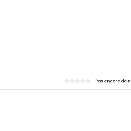
Noté 0 étoile sur 5.
Pas encore de 
WORKSHOP Heels
WOR