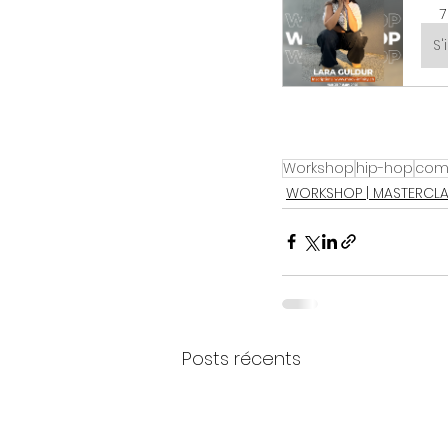
7
S'
Workshop
hip-hop
com
WORKSHOP | MASTERCL
Posts récents