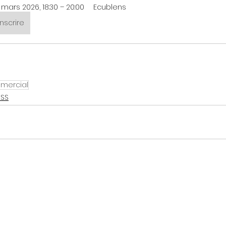
 mars 2026, 18:30 – 20:00
Ecublens
inscrire
mercial
ASS