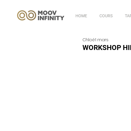
HOME
COURS
TA
Chloé
1 mars
WORKSHOP HIP