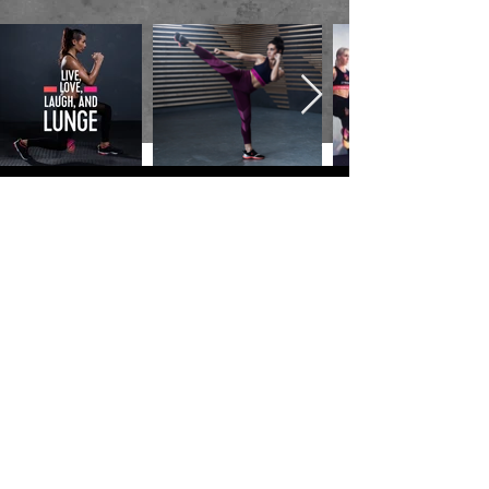
RIEN N'EST PLUS
STIMULANT QUE DE
SE
SURPRENDRE
SOI-MÊME !
Studio de Danse à Ecublens - 5
minutes de Lausanne