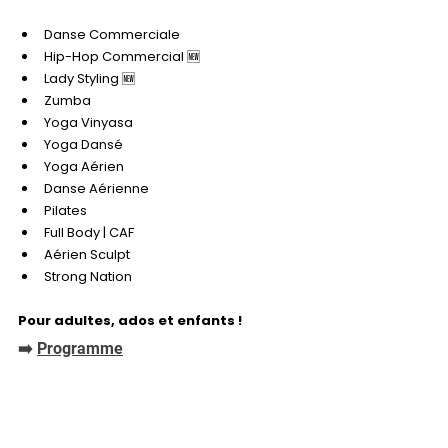
Danse Commerciale
Hip-Hop Commercial 🆕
Lady Styling 🆕
Zumba
Yoga Vinyasa
Yoga Dansé
Yoga Aérien
Danse Aérienne
Pilates
Full Body | CAF
Aérien Sculpt
Strong Nation
Pour adultes, ados et enfants !
➡️ 
Programme