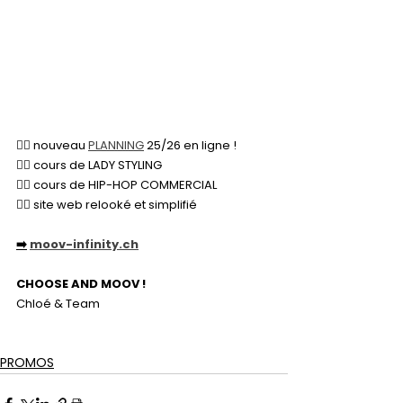
👉🏻 nouveau 
PLANNING
 25/26 en ligne !
👉🏻 cours de LADY STYLING
👉🏻 cours de HIP-HOP COMMERCIAL
👉🏻 site web relooké et simplifié
➡️
moov-infinity.ch
CHOOSE AND MOOV !
Chloé & Team
PROMOS