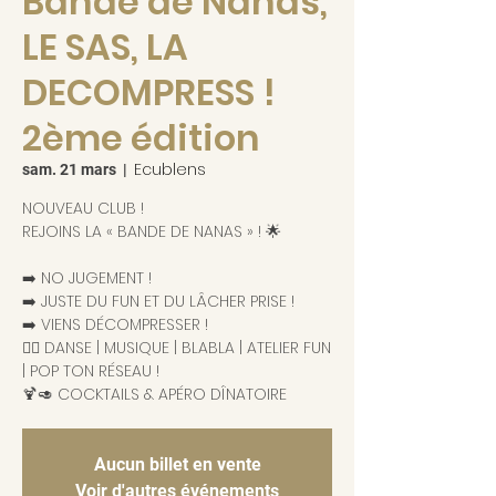
Bande de Nanas,
LE SAS, LA
DECOMPRESS !
2ème édition
Ecublens
sam. 21 mars
  |  
NOUVEAU CLUB !
REJOINS LA « BANDE DE NANAS » ! 🌟
➡️ NO JUGEMENT !
➡️ JUSTE DU FUN ET DU LÂCHER PRISE !
➡️ VIENS DÉCOMPRESSER !
👉🏻 DANSE | MUSIQUE | BLABLA | ATELIER FUN
| POP TON RÉSEAU !
🍹🥑 COCKTAILS & APÉRO DÎNATOIRE
Aucun billet en vente
Voir d'autres événements