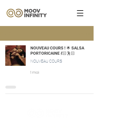
BLOG
S'inscrire
NOUVEAU COURS ! 🌟 SALSA
PORTORICAINE 💃🏻🕺🏻
NOUVEAU COURS
1 mai
Studio de Danse à Ecublens - 5