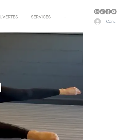
OUVERTES
SERVICES
+
Connect
)