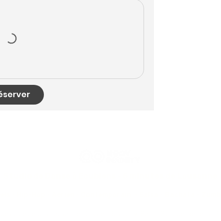
éserver
Studio de Danse à Ecublens - 5 minutes de Lausanne
ls - Hip-Hop - Aérien - Contemporain - Salsa - Bachata - Zumba
cessible depuis Lausanne, Crissier, Bussigny, Saint-Sulpice, Renens, Pri