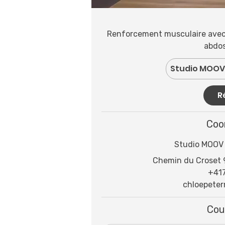
Renforcement musculaire avec u
abdos
Studio MOOV 
R
Coo
Studio MOOV 
Chemin du Croset 9
+41
chloepete
Cou